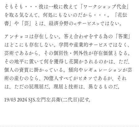
そもそも・・・彼は一般に教えて「ワークショップ代金」
を取る気なんて、何処にもないのだから・・・。「花伝
書」や「芸」とは、経済分野の<サービス>ではない。
アンチョコは存在しない。答え合わせをする為の「答案」
はどこにも存在しない。学問や産業的サービスではなく、
芸術であるから、その個別性・例外性が存在価値となる。
その地平に置いて何を獲得し花開かされるのかは、ただ、
個人の資質に掛かっている。傾向やレギュレーションが芸
術の産むのなら、70億人すべてがピカソであるが、それ
は、ただの屁理屈だ。理屈と技術は、異なるものだ。
19/03 2024 SJS.左門左兵衛(二代目)記す。