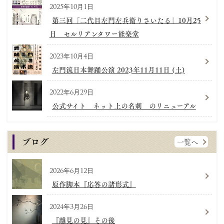
2025年10月1日
第三回「二代目左門左兵衛りさいたる」10月25
日 セルリアンタワー能楽堂
2023年10月4日
左門流日本舞踊公演 2023年11月11日 (土)
2022年6月29日
公式サイト ネット上の名刺 のリニューアル
ブログ
一覧へ
2026年6月12日
原作脚本『応答の諸形式』
2024年3月26日
『離見の見』その後