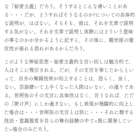
な「秘密主義」だろう。そうするとこんな凄いことがあ
る・・・だが、どうすればそうなるのか?についての具体的
な説明が、ほぼない。そもそも、彼は、それを文章で説明
する気がない。それを文章で説明し実際にはどういう意味
の事なのかが分かるように記すと、その後に、観世座の優
位性が崩れる恐れがあるからだろう。
このような神秘思想・秘密主義的な言い回しは魅力的で、
人はそこに吸引される。だが、その文言を奉じたからとい
って、自分の舞踊技術が向上することは、恐らく、全く、
ない。芸談聴いて上手くなった人間はいない、の通りであ
る。世阿弥のその文言に具体性はなく、言うなれば、ただ
の「掛け声」にしか過ぎない。もし表現が飛躍的に向上し
た場合は・・・世阿弥の文言とは別に・・・それに類する
技法・意識態度を自らの舞台経験の中で<既に開発してい
た>場合のみだろう。