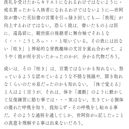
洗礼を受けたからキリストになれるわけではないように・
戒名貰ったから人格者になれるわけではないように—世阿
弥が書いた花伝書の言葉を引っ掻き回しても—「表現」が
向上するわけではない。恐らく彼は、書いたものとは別
に、遠島前に、観世座の後継者に舞台袖でそれとな
く・・・こうしろっ・・・と呟いている。その表には出な
い「呟き」と神秘的な密教趣味の文言を重ね合わせて、よ
うやく彼が何を言いたかったのかが、分かる代物だろう。
或いは、その「呟き」は、言葉ではないかも知れない。怒
っているような認めているような不穏な視線や、聞き取れ
なくらいのため息だったのかも知れない。「体で覚える」
と人はよく言うが、それは、体を「運動」のように動かし
て反復練習に励む事では・・・実はない。生きている個体
の優れた呼吸を知り、我知らず・その呼吸をし始める事
だ。そのような過程を通してしか、世阿弥が<記した>こと
の真意を理解する事は出来ないだろう。