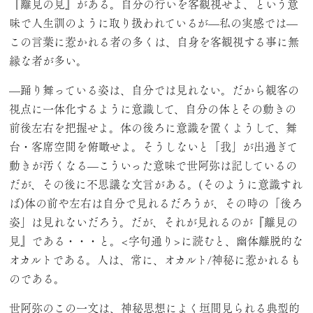
『離見の見』がある。自分の行いを客観視せよ、という意
味で人生訓のように取り扱われているが—私の実感では—
この言葉に惹かれる者の多くは、自身を客観視する事に無
縁な者が多い。
—踊り舞っている姿は、自分では見れない。だから観客の
視点に一体化するように意識して、自分の体とその動きの
前後左右を把握せよ。体の後ろに意識を置くようして、舞
台・客席空間を俯瞰せよ。そうしないと「我」が出過ぎて
動きが汚くなる—こういった意味で世阿弥は記しているの
だが、その後に不思議な文言がある。(そのように意識すれ
ば)体の前や左右は自分で見れるだろうが、その時の「後ろ
姿」は見れないだろう。だが、それが見れるのが『離見の
見』である・・・と。<字句通り>に読むと、幽体離脱的な
オカルトである。人は、常に、オカルト/神秘に惹かれるも
のである。
世阿弥のこの一文は、神秘思想によく垣間見られる典型的