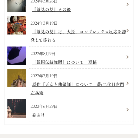
2024年3月26日
『離見の見』その後
2024年3月19日
『離見の見』は、大抵、コンプレックス反応を誘
発して終わる
2022年8月9日
「韓国伝統舞踊」について—草稿
2022年7月19日
原作「天女と傀儡師」について 著:二代目左門
左兵衛
2022年6月29日
幕開け