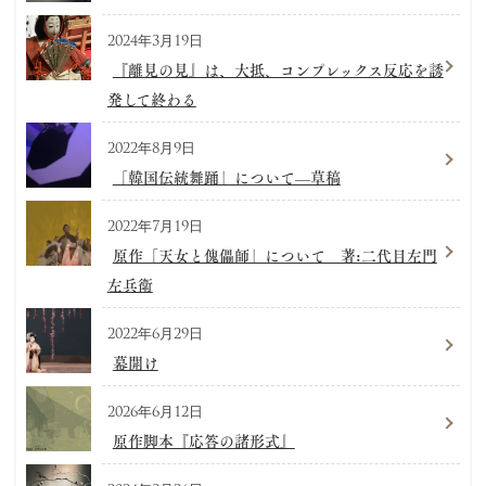
2024年3月19日
『離見の見』は、大抵、コンプレックス反応を誘
発して終わる
2022年8月9日
「韓国伝統舞踊」について—草稿
2022年7月19日
原作「天女と傀儡師」について 著:二代目左門
左兵衛
2022年6月29日
幕開け
2026年6月12日
原作脚本『応答の諸形式』